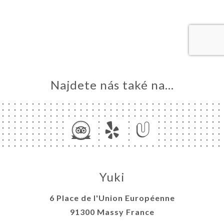
MŮ
VOVAT
ERIE
ENZE
ÍDKA
TAKT
Najdete nás také na...
Yuki
6 Place de l'Union Européenne
91300 Massy France