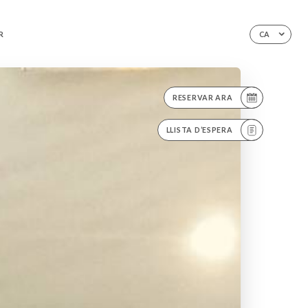
R
CA
RESERVAR ARA
LLISTA D’ESPERA