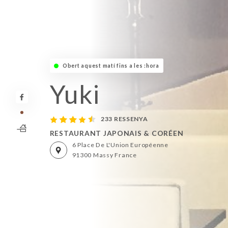
Obert aquest matí fins a les :hora
Yuki
233 RESSENYA
RESTAURANT JAPONAIS & CORÉEN
6 Place De L'Union Européenne
91300 Massy France