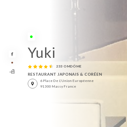
Öppet denna eftermiddag till 22:45
Yuki
233 OMDÖME
RESTAURANT JAPONAIS & CORÉEN
6 Place De L'Union Européenne
91300 Massy France